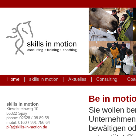
Home
skills in motion
Aktuelles
Consulting
Coa
Be in moti
skills in motion
Sie wollen be
Kieselsteinweg 10
56322 Spay
Unternehmen 
phone: 02628 / 98 89 58
mobil: 0160 / 991 756 64
bewältigen o
pl(at)skills-in-motion.de