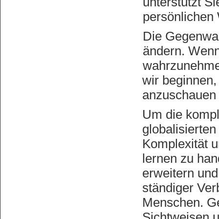
unterstützt S
persönlichen
Die Gegenwart
ändern. Wenn
wahrzunehmen
wir beginnen,
anzuschauen 
Um die kompl
globalisierte
Komplexität u
lernen zu han
erweitern un
ständiger Ve
Menschen. Ge
Sichtweisen u