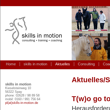
Home
skills in motion
Aktuelles
Consulting
Coa
Aktuelles/S
skills in motion
Kieselsteinweg 10
56322 Spay
phone: 02628 / 98 89 58
T(w)o go to
mobil: 0160 / 991 756 64
pl(at)skills-in-motion.de
Herausforder